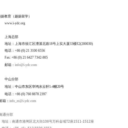
越扬教育（越扬留学）
www.i-ydc.org
上海总部
地址：
上海市徐汇区漕溪北路18号上实大厦33楼E2
(200030)
电话：
+86 (0) 21 3100 6556
Fax: +86 (0) 21 6427 7342-805
邮箱：
info@i-ydc.com
中山分部
地址：
中山市东区华鸿水云轩
1-4
幢
20
号
电话：
+86 (0) 760 8878 2397
邮箱：
info_zs@i-ydc.com
南通分部
址：南通市港闸区北大街108号万科金域T2座1511-1512座