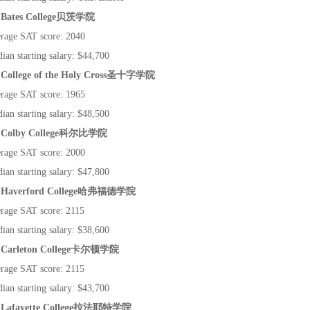
 Bates College
贝茨学院
rage SAT score: 2040
ian starting salary: $44,700
 College of the Holy Cross
圣十字学院
rage SAT score: 1965
ian starting salary: $48,500
 Colby College
科尔比学院
rage SAT score: 2000
ian starting salary: $47,800
 Haverford College
哈弗福德学院
rage SAT score: 2115
ian starting salary: $38,600
 Carleton College
卡尔顿学院
rage SAT score: 2115
ian starting salary: $43,700
 Lafayette College
拉法耶特学院