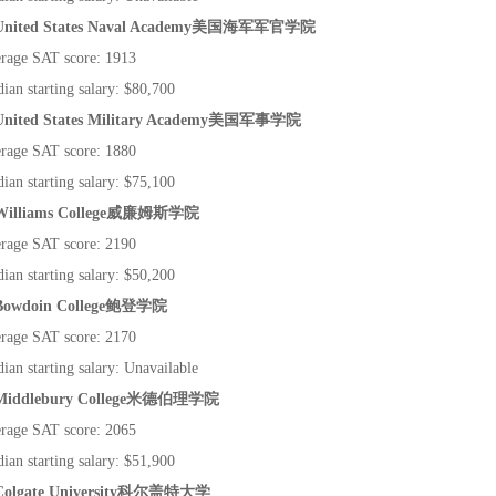
United States Naval Academy
美国海军军官学院
rage SAT score: 1913
ian starting salary: $80,700
United States Military Academy
美国军事学院
rage SAT score: 1880
ian starting salary: $75,100
Williams College
威廉姆斯学院
rage SAT score: 2190
ian starting salary: $50,200
Bowdoin College
鲍登学院
rage SAT score: 2170
ian starting salary: Unavailable
Middlebury College
米德伯理学院
rage SAT score: 2065
ian starting salary: $51,900
Colgate University
科尔盖特大学