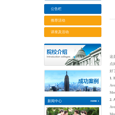
公告栏
推荐活动
讲座及活动
这
点
好
1. 
Ave
Med
2. 
新闻中心
Ave
Med