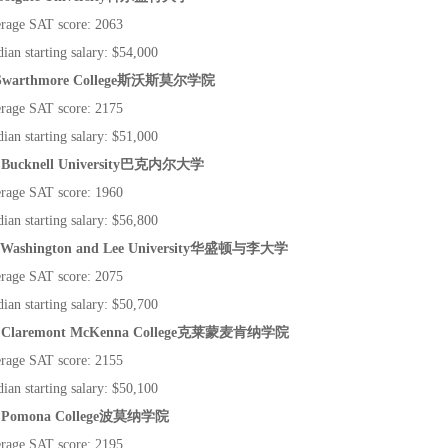
rage SAT score: 2063
ian starting salary: $54,000
Swarthmore College
斯沃斯莫尔学院
rage SAT score: 2175
ian starting salary: $51,000
 Bucknell University
巴克内尔大学
rage SAT score: 1960
ian starting salary: $56,800
Washington
and Lee University
华盛顿与李大学
rage SAT score: 2075
ian starting salary: $50,700
 Claremont McKenna College
克莱蒙麦肯纳学院
rage SAT score: 2155
ian starting salary: $50,100
 Pomona College
波莫纳学院
rage SAT score: 2195