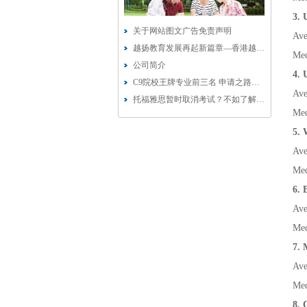
3. 
关于网站图文广告免责声明
Ave
越扬教育发展再起新篇章—香港越扬教育科技有限公司成立
Med
公司简介
4. 
C9院校王牌专业前三名 申请之路也狂焦虑？
Ave
托福雅思暂时取消考试？不如了解下Duolingo多邻国考试
Med
5. 
Ave
Med
6. 
Ave
Med
7. 
Ave
Med
8. 