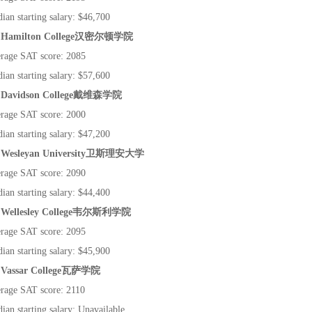
ian starting salary: $46,700
 Hamilton College
汉密尔顿学院
rage SAT score: 2085
ian starting salary: $57,600
 Davidson College
戴维森学院
rage SAT score: 2000
ian starting salary: $47,200
 Wesleyan University
卫斯理安大学
rage SAT score: 2090
ian starting salary: $44,400
 Wellesley College
韦尔斯利学院
rage SAT score: 2095
ian starting salary: $45,900
 Vassar College
瓦萨学院
rage SAT score: 2110
ian starting salary: Unavailable