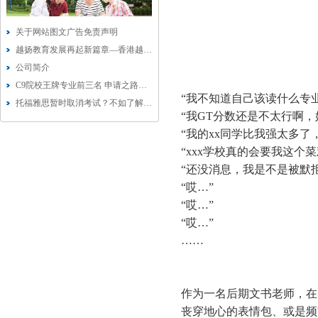
关于网站图文广告免责声明
越扬教育发展再起新篇章—香港越扬教育科技有限公司成立
公司简介
C9院校王牌专业前三名 申请之路也狂焦虑？
“我不知道自己该读什么专
托福雅思暂时取消考试？不如了解下Duolingo多邻国考试
“我GT分数还是不太行啊，
“我的xx同学比我强太多了
“xxx学校真的会要我这个菜
“还没消息，我是不是被默拒
“哎…”
“哎…”
“哎…”
……
作为一名后期文书老师，在
丧穿地心的表情包、或是频