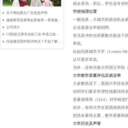
就会变动，所以，学生选专业
学校地理位置
关于网站图文广告免责声明
一般说来，大城市的就业机会
越扬教育发展再起新篇章—香港越扬教育科技有限公司成立
公司简介
企业直接去学校招聘。
C9院校王牌专业前三名 申请之路也狂焦虑？
首当其冲的当然要数伦敦这个
托福雅思暂时取消考试？不如了解下Duolingo多邻国考试
率高。
比如
伦敦城市大学
（
London Met
认可度非常高。
另外，还有
伦敦大学国王学院
大学教学质量评估及就业率
大多数情况下，
英国大学
排名
但同学们要非常理性地看待排
质量保障局（
QAA
）对学校进
此外，有些大学在英国虽然排
把排名看得太重，教学质量和
大学历史及声誉