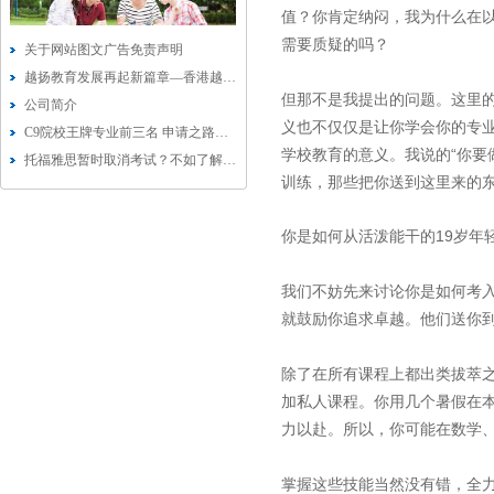
值？你肯定纳闷，我为什么在
需要质疑的吗？
关于网站图文广告免责声明
越扬教育发展再起新篇章—香港越扬教育科技有限公司成立
但那不是我提出的问题。这里
公司简介
义也不仅仅是让你学会你的专
C9院校王牌专业前三名 申请之路也狂焦虑？
学校教育的意义。我说的“你要
托福雅思暂时取消考试？不如了解下Duolingo多邻国考试
训练，那些把你送到这里来的
19
你是如何从活泼能干的
岁年
我们不妨先来讨论你是如何考
就鼓励你追求卓越。他们送你
除了在所有课程上都出类拔萃
加私人课程。你用几个暑假在
力以赴。所以，你可能在数学
掌握这些技能当然没有错，全